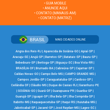
• GUIA MOBILE
• ANUNCIE AQUI
• CONTATO (MANAUS-AM)
• CONTATO (MATRIZ)
MAIS CIDADES ONLINE
Angra dos Reis-RJ
|
Aparecida de Goiânia-GO
|
Apiaí-SP
|
Aracaju-SE
|
Arujá-SP
|
Barretos-SP
|
Batatais-SP
|
Bauru-SP
|
Bebedouro-SP
|
Bertioga-SP
|
Biguaçu-SC
|
Boa Vista-RR
|
BRASÍLIA-DF
|
Brumado-BA
|
Cabreúva-SP
|
Cajamar-SP
|
Caldas Novas-GO
|
Campo Belo-MG
|
CAMPO GRANDE-MS
|
Campos Jordão-SP
|
Caraguatatuba-SP
|
Cardoso-SP
|
Ceilândia-DF
|
Cláudio-MG
|
Duque de Caxias-RJ
|
Garanhuns-PE
|
GOIÂNIA-GO
|
Guará-DF
|
Guarapuava-PR
|
Guariba-SP
|
Guarujá-SP
|
Iguapé-SP
|
Ilha Bela-SP
|
Ilha Comprida-SP
|
Itabirito-MG
|
Itaquaquecetuba-SP
|
Itaqui-RS
|
Ituiutaba-MG
|
Jaboticabal-SP
|
Jacareí-SP
|
José Raydan-MG
|
Lages-SC
|