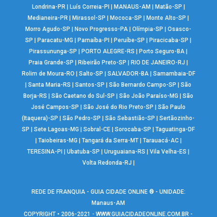
Londrina-PR
|
Luís Correia-PI
|
MANAUS-AM
|
Matão-SP
|
Medianeira-PR
|
Mirassol-SP
|
Mococa-SP
|
Monte Alto-SP
|
Morro Agudo-SP
|
Novo Progresso-PA
|
Olímpia-SP
|
Osasco-
SP
|
Paracatu-MG
|
Parnaíba-PI
|
Peruíbe-SP
|
Piracicaba-SP
|
Pirassununga-SP
|
PORTO ALEGRE-RS
|
Porto Seguro-BA
|
Praia Grande-SP
|
Ribeirão Preto-SP
|
RIO DE JANEIRO-RJ
|
Rolim de Moura-RO
|
Salto-SP
|
SALVADOR-BA
|
Samambaia-DF
|
Santa Maria-RS
|
Santos-SP
|
São Bernardo Campo-SP
|
São
Borja-RS
|
São Caetano do Sul-SP
|
São João Paraíso-MG
|
São
José Campos-SP
|
São José do Rio Preto-SP
|
São Paulo
(Itaquera)-SP
|
São Pedro-SP
|
São Sebastião-SP
|
Sertãozinho-
SP
|
Sete Lagoas-MG
|
Sobral-CE
|
Sorocaba-SP
|
Taguatinga-DF
|
Taiobeiras-MG
|
Tangará da Serra-MT
|
Tarauacá-AC
|
TERESINA-PI
|
Ubatuba-SP
|
Uruguaiana-RS
|
Vila Velha-ES
|
Volta Redonda-RJ
|
REDE DE FRANQUIA - GUIA CIDADE ONLINE ® - UNIDADE:
Manaus-AM
COPYRIGHT • 2006-2021 -
WWW.GUIACIDADEONLINE.COM.BR
-