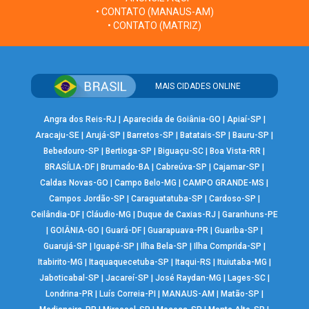
• CONTATO (MANAUS-AM)
• CONTATO (MATRIZ)
MAIS CIDADES ONLINE
Angra dos Reis-RJ
|
Aparecida de Goiânia-GO
|
Apiaí-SP
|
Aracaju-SE
|
Arujá-SP
|
Barretos-SP
|
Batatais-SP
|
Bauru-SP
|
Bebedouro-SP
|
Bertioga-SP
|
Biguaçu-SC
|
Boa Vista-RR
|
BRASÍLIA-DF
|
Brumado-BA
|
Cabreúva-SP
|
Cajamar-SP
|
Caldas Novas-GO
|
Campo Belo-MG
|
CAMPO GRANDE-MS
|
Campos Jordão-SP
|
Caraguatatuba-SP
|
Cardoso-SP
|
Ceilândia-DF
|
Cláudio-MG
|
Duque de Caxias-RJ
|
Garanhuns-PE
|
GOIÂNIA-GO
|
Guará-DF
|
Guarapuava-PR
|
Guariba-SP
|
Guarujá-SP
|
Iguapé-SP
|
Ilha Bela-SP
|
Ilha Comprida-SP
|
Itabirito-MG
|
Itaquaquecetuba-SP
|
Itaqui-RS
|
Ituiutaba-MG
|
Jaboticabal-SP
|
Jacareí-SP
|
José Raydan-MG
|
Lages-SC
|
Londrina-PR
|
Luís Correia-PI
|
MANAUS-AM
|
Matão-SP
|