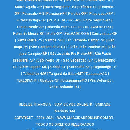
Medianeira-PR
|
Mirassol-SP
|
Mococa-SP
|
Monte Alto-SP
|
Morro Agudo-SP
|
Novo Progresso-PA
|
Olímpia-SP
|
Osasco-
SP
|
Paracatu-MG
|
Parnaíba-PI
|
Peruíbe-SP
|
Piracicaba-SP
|
Pirassununga-SP
|
PORTO ALEGRE-RS
|
Porto Seguro-BA
|
Praia Grande-SP
|
Ribeirão Preto-SP
|
RIO DE JANEIRO-RJ
|
Rolim de Moura-RO
|
Salto-SP
|
SALVADOR-BA
|
Samambaia-DF
|
Santa Maria-RS
|
Santos-SP
|
São Bernardo Campo-SP
|
São
Borja-RS
|
São Caetano do Sul-SP
|
São João Paraíso-MG
|
São
José Campos-SP
|
São José do Rio Preto-SP
|
São Paulo
(Itaquera)-SP
|
São Pedro-SP
|
São Sebastião-SP
|
Sertãozinho-
SP
|
Sete Lagoas-MG
|
Sobral-CE
|
Sorocaba-SP
|
Taguatinga-DF
|
Taiobeiras-MG
|
Tangará da Serra-MT
|
Tarauacá-AC
|
TERESINA-PI
|
Ubatuba-SP
|
Uruguaiana-RS
|
Vila Velha-ES
|
Volta Redonda-RJ
|
REDE DE FRANQUIA - GUIA CIDADE ONLINE ® - UNIDADE:
Manaus-AM
COPYRIGHT • 2006-2021 -
WWW.GUIACIDADEONLINE.COM.BR
-
TODOS OS DIREITOS RESERVADOS