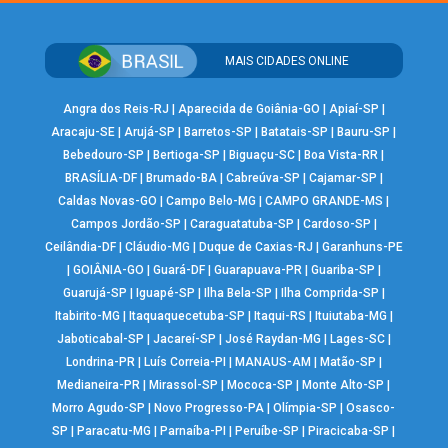
MAIS CIDADES ONLINE
Angra dos Reis-RJ
|
Aparecida de Goiânia-GO
|
Apiaí-SP
|
Aracaju-SE
|
Arujá-SP
|
Barretos-SP
|
Batatais-SP
|
Bauru-SP
|
Bebedouro-SP
|
Bertioga-SP
|
Biguaçu-SC
|
Boa Vista-RR
|
BRASÍLIA-DF
|
Brumado-BA
|
Cabreúva-SP
|
Cajamar-SP
|
Caldas Novas-GO
|
Campo Belo-MG
|
CAMPO GRANDE-MS
|
Campos Jordão-SP
|
Caraguatatuba-SP
|
Cardoso-SP
|
Ceilândia-DF
|
Cláudio-MG
|
Duque de Caxias-RJ
|
Garanhuns-PE
|
GOIÂNIA-GO
|
Guará-DF
|
Guarapuava-PR
|
Guariba-SP
|
Guarujá-SP
|
Iguapé-SP
|
Ilha Bela-SP
|
Ilha Comprida-SP
|
Itabirito-MG
|
Itaquaquecetuba-SP
|
Itaqui-RS
|
Ituiutaba-MG
|
Jaboticabal-SP
|
Jacareí-SP
|
José Raydan-MG
|
Lages-SC
|
Londrina-PR
|
Luís Correia-PI
|
MANAUS-AM
|
Matão-SP
|
Medianeira-PR
|
Mirassol-SP
|
Mococa-SP
|
Monte Alto-SP
|
Morro Agudo-SP
|
Novo Progresso-PA
|
Olímpia-SP
|
Osasco-
SP
|
Paracatu-MG
|
Parnaíba-PI
|
Peruíbe-SP
|
Piracicaba-SP
|