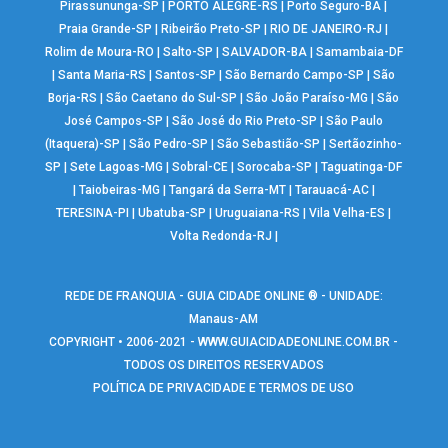
Pirassununga-SP
|
PORTO ALEGRE-RS
|
Porto Seguro-BA
|
Praia Grande-SP
|
Ribeirão Preto-SP
|
RIO DE JANEIRO-RJ
|
Rolim de Moura-RO
|
Salto-SP
|
SALVADOR-BA
|
Samambaia-DF
|
Santa Maria-RS
|
Santos-SP
|
São Bernardo Campo-SP
|
São
Borja-RS
|
São Caetano do Sul-SP
|
São João Paraíso-MG
|
São
José Campos-SP
|
São José do Rio Preto-SP
|
São Paulo
(Itaquera)-SP
|
São Pedro-SP
|
São Sebastião-SP
|
Sertãozinho-
SP
|
Sete Lagoas-MG
|
Sobral-CE
|
Sorocaba-SP
|
Taguatinga-DF
|
Taiobeiras-MG
|
Tangará da Serra-MT
|
Tarauacá-AC
|
TERESINA-PI
|
Ubatuba-SP
|
Uruguaiana-RS
|
Vila Velha-ES
|
Volta Redonda-RJ
|
REDE DE FRANQUIA - GUIA CIDADE ONLINE ® - UNIDADE:
Manaus-AM
COPYRIGHT • 2006-2021 -
WWW.GUIACIDADEONLINE.COM.BR
-
TODOS OS DIREITOS RESERVADOS
POLÍTICA DE PRIVACIDADE E TERMOS DE USO