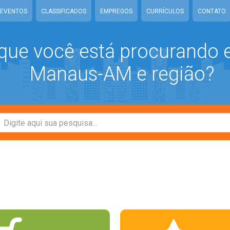
EVENTOS
CLASSIFICADOS
EMPREGOS
CURRÍCULOS
CONTATO
que você está procurando
Manaus-AM e região?