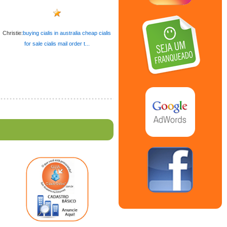
Christie:
buying cialis in australia cheap cialis
for sale cialis mail order t...