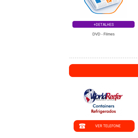
+DETALHES
DVD - Filmes
";
VER TELEFONE