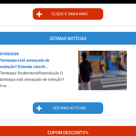
CLIQUE E SAIBA MAIS
ÚLTIMAS NOTÍCIAS
07/08/2026
Tambaqui está ameaçado de
extinção? Entenda classif...
Tambaqui Shutterstock/Reprodução O
tambaqui está ameaçado de extinção?
A re...
VER MAIS NOTÍCIAS
CUPOM DESCONTO%