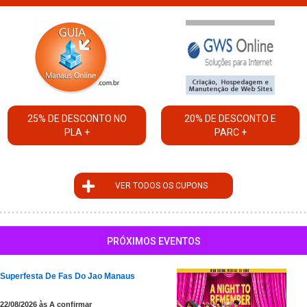
25% DE DESCONTO NO
20% DE DESCONTO E
PLA +
PARC +
VER TODOS OS CUPONS
PRÓXIMOS EVENTOS
Superfesta De Fas Do Jao Manaus
22/08/2026 às A confirmar