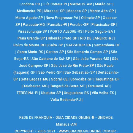
Londrina-PR
|
Luís Correia-PI
|
MANAUS-AM
|
Matão-SP
|
Medianeira-PR
|
Mirassol-SP
|
Mococa-SP
|
Monte Alto-SP
|
Morro Agudo-SP
|
Novo Progresso-PA
|
Olímpia-SP
|
Osasco-
SP
|
Paracatu-MG
|
Parnaíba-PI
|
Peruíbe-SP
|
Piracicaba-SP
|
Pirassununga-SP
|
PORTO ALEGRE-RS
|
Porto Seguro-BA
|
Praia Grande-SP
|
Ribeirão Preto-SP
|
RIO DE JANEIRO-RJ
|
Rolim de Moura-RO
|
Salto-SP
|
SALVADOR-BA
|
Samambaia-DF
|
Santa Maria-RS
|
Santos-SP
|
São Bernardo Campo-SP
|
São
Borja-RS
|
São Caetano do Sul-SP
|
São João Paraíso-MG
|
São
José Campos-SP
|
São José do Rio Preto-SP
|
São Paulo
(Itaquera)-SP
|
São Pedro-SP
|
São Sebastião-SP
|
Sertãozinho-
SP
|
Sete Lagoas-MG
|
Sobral-CE
|
Sorocaba-SP
|
Taguatinga-DF
|
Taiobeiras-MG
|
Tangará da Serra-MT
|
Tarauacá-AC
|
TERESINA-PI
|
Ubatuba-SP
|
Uruguaiana-RS
|
Vila Velha-ES
|
Volta Redonda-RJ
|
REDE DE FRANQUIA - GUIA CIDADE ONLINE ® - UNIDADE:
Manaus-AM
COPYRIGHT • 2006-2021 -
WWW.GUIACIDADEONLINE.COM.BR
-