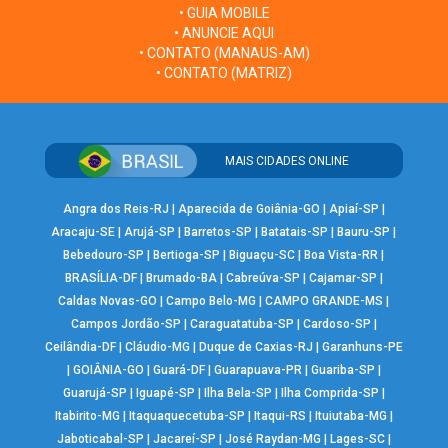
• GUIA MOBILE
• ANUNCIE AQUI
• CONTATO (MANAUS-AM)
• CONTATO (MATRIZ)
MAIS CIDADES ONLINE
Angra dos Reis-RJ
|
Aparecida de Goiânia-GO
|
Apiaí-SP
|
Aracaju-SE
|
Arujá-SP
|
Barretos-SP
|
Batatais-SP
|
Bauru-SP
|
Bebedouro-SP
|
Bertioga-SP
|
Biguaçu-SC
|
Boa Vista-RR
|
BRASÍLIA-DF
|
Brumado-BA
|
Cabreúva-SP
|
Cajamar-SP
|
Caldas Novas-GO
|
Campo Belo-MG
|
CAMPO GRANDE-MS
|
Campos Jordão-SP
|
Caraguatatuba-SP
|
Cardoso-SP
|
Ceilândia-DF
|
Cláudio-MG
|
Duque de Caxias-RJ
|
Garanhuns-PE
|
GOIÂNIA-GO
|
Guará-DF
|
Guarapuava-PR
|
Guariba-SP
|
Guarujá-SP
|
Iguapé-SP
|
Ilha Bela-SP
|
Ilha Comprida-SP
|
Itabirito-MG
|
Itaquaquecetuba-SP
|
Itaqui-RS
|
Ituiutaba-MG
|
Jaboticabal-SP
|
Jacareí-SP
|
José Raydan-MG
|
Lages-SC
|