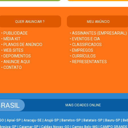
QUER ANUNCIAR ?
MEU ANÚNCIO
• PUBLICIDADE
• ASSINANTES (EMPRESARIAL)
• MÍDIA KIT
• EVENTOS E CIA
• PLANOS DE ANÚNCIO
• CLASSIFICADOS
• WEB SITES
• EMPREGOS
• DEPOIMENTOS
• CURRÍCULOS
• ANUNCIE AQUI
• REPRESENTANTES
• CONTATO
MAIS CIDADES ONLINE
-GO
|
Apiaí-SP
|
Aracaju-SE
|
Arujá-SP
|
Barretos-SP
|
Batatais-SP
|
Bauru-SP
|
Be
breúva-SP
|
Cajamar-SP
|
Caldas Novas-GO
|
Campo Belo-MG
|
CAMPO GRANDE