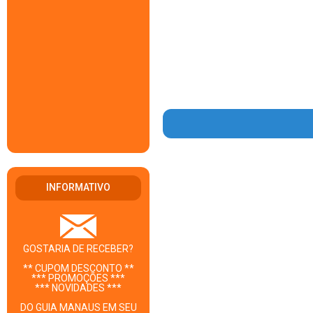
INFORMATIVO
GOSTARIA DE RECEBER?
** CUPOM DESCONTO **
*** PROMOÇÕES ***
*** NOVIDADES ***
DO GUIA MANAUS EM SEU