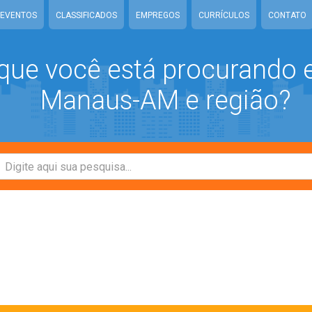
EVENTOS
CLASSIFICADOS
EMPREGOS
CURRÍCULOS
CONTATO
que você está procurando
Manaus-AM e região?