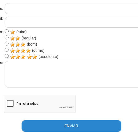
e:
l:
o
:
(ruim)
(regular)
(bom)
(ótimo)
(excelente)
s: