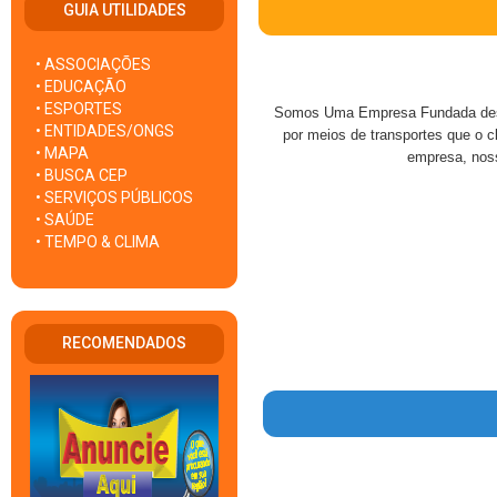
GUIA UTILIDADES
• ASSOCIAÇÕES
• EDUCAÇÃO
• ESPORTES
Somos Uma Empresa Fundada desde
• ENTIDADES/ONGS
por meios de transportes que o c
• MAPA
empresa, noss
• BUSCA CEP
• SERVIÇOS PÚBLICOS
• SAÚDE
• TEMPO & CLIMA
RECOMENDADOS