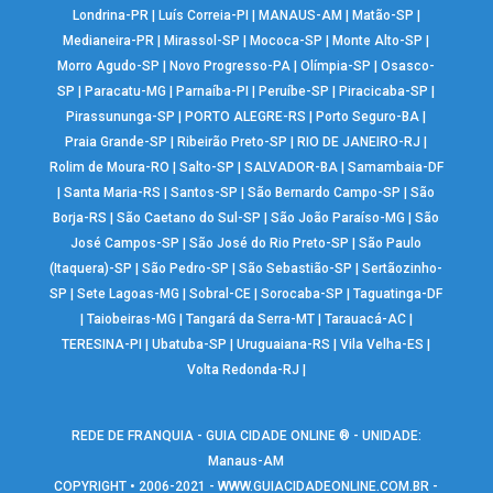
Londrina-PR
|
Luís Correia-PI
|
MANAUS-AM
|
Matão-SP
|
Medianeira-PR
|
Mirassol-SP
|
Mococa-SP
|
Monte Alto-SP
|
Morro Agudo-SP
|
Novo Progresso-PA
|
Olímpia-SP
|
Osasco-
SP
|
Paracatu-MG
|
Parnaíba-PI
|
Peruíbe-SP
|
Piracicaba-SP
|
Pirassununga-SP
|
PORTO ALEGRE-RS
|
Porto Seguro-BA
|
Praia Grande-SP
|
Ribeirão Preto-SP
|
RIO DE JANEIRO-RJ
|
Rolim de Moura-RO
|
Salto-SP
|
SALVADOR-BA
|
Samambaia-DF
|
Santa Maria-RS
|
Santos-SP
|
São Bernardo Campo-SP
|
São
Borja-RS
|
São Caetano do Sul-SP
|
São João Paraíso-MG
|
São
José Campos-SP
|
São José do Rio Preto-SP
|
São Paulo
(Itaquera)-SP
|
São Pedro-SP
|
São Sebastião-SP
|
Sertãozinho-
SP
|
Sete Lagoas-MG
|
Sobral-CE
|
Sorocaba-SP
|
Taguatinga-DF
|
Taiobeiras-MG
|
Tangará da Serra-MT
|
Tarauacá-AC
|
TERESINA-PI
|
Ubatuba-SP
|
Uruguaiana-RS
|
Vila Velha-ES
|
Volta Redonda-RJ
|
REDE DE FRANQUIA - GUIA CIDADE ONLINE ® - UNIDADE:
Manaus-AM
COPYRIGHT • 2006-2021 -
WWW.GUIACIDADEONLINE.COM.BR
-