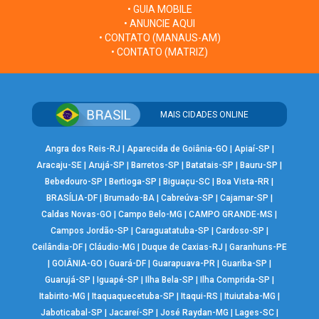
• GUIA MOBILE
• ANUNCIE AQUI
• CONTATO (MANAUS-AM)
• CONTATO (MATRIZ)
MAIS CIDADES ONLINE
Angra dos Reis-RJ
|
Aparecida de Goiânia-GO
|
Apiaí-SP
|
Aracaju-SE
|
Arujá-SP
|
Barretos-SP
|
Batatais-SP
|
Bauru-SP
|
Bebedouro-SP
|
Bertioga-SP
|
Biguaçu-SC
|
Boa Vista-RR
|
BRASÍLIA-DF
|
Brumado-BA
|
Cabreúva-SP
|
Cajamar-SP
|
Caldas Novas-GO
|
Campo Belo-MG
|
CAMPO GRANDE-MS
|
Campos Jordão-SP
|
Caraguatatuba-SP
|
Cardoso-SP
|
Ceilândia-DF
|
Cláudio-MG
|
Duque de Caxias-RJ
|
Garanhuns-PE
|
GOIÂNIA-GO
|
Guará-DF
|
Guarapuava-PR
|
Guariba-SP
|
Guarujá-SP
|
Iguapé-SP
|
Ilha Bela-SP
|
Ilha Comprida-SP
|
Itabirito-MG
|
Itaquaquecetuba-SP
|
Itaqui-RS
|
Ituiutaba-MG
|
Jaboticabal-SP
|
Jacareí-SP
|
José Raydan-MG
|
Lages-SC
|