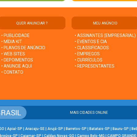
QUER ANUNCIAR ?
MEU ANÚNCIO
• PUBLICIDADE
• ASSINANTES (EMPRESARIAL)
• MÍDIA KIT
• EVENTOS E CIA
• PLANOS DE ANÚNCIO
• CLASSIFICADOS
• WEB SITES
• EMPREGOS
• DEPOIMENTOS
• CURRÍCULOS
• ANUNCIE AQUI
• REPRESENTANTES
• CONTATO
MAIS CIDADES ONLINE
-GO
|
Apiaí-SP
|
Aracaju-SE
|
Arujá-SP
|
Barretos-SP
|
Batatais-SP
|
Bauru-SP
|
Be
breúva-SP
|
Cajamar-SP
|
Caldas Novas-GO
|
Campo Belo-MG
|
CAMPO GRANDE