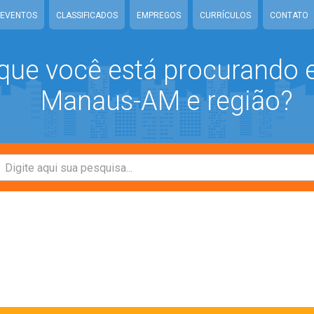
EVENTOS
CLASSIFICADOS
EMPREGOS
CURRÍCULOS
CONTATO
que você está procurando
Manaus-AM e região?