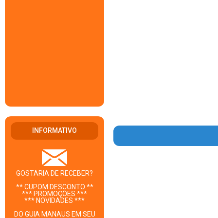
INFORMATIVO
GOSTARIA DE RECEBER?
** CUPOM DESCONTO **
*** PROMOÇÕES ***
*** NOVIDADES ***
DO GUIA MANAUS EM SEU