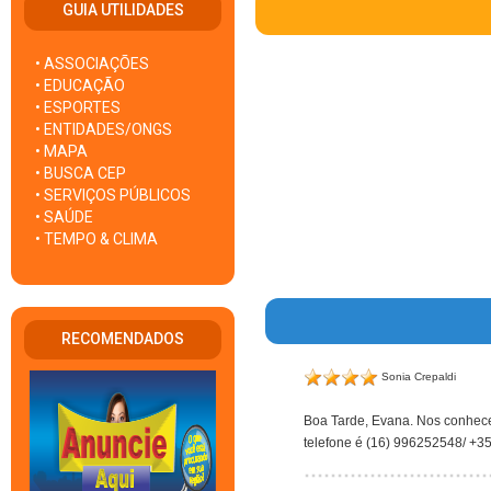
GUIA UTILIDADES
• ASSOCIAÇÕES
• EDUCAÇÃO
• ESPORTES
• ENTIDADES/ONGS
• MAPA
• BUSCA CEP
• SERVIÇOS PÚBLICOS
• SAÚDE
• TEMPO & CLIMA
RECOMENDADOS
Sonia Crepaldi
Boa Tarde, Evana. Nos conhec
telefone é (16) 996252548/ +35