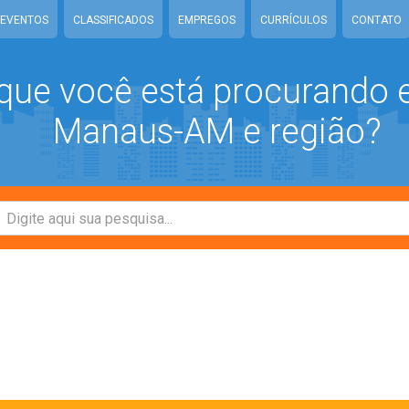
EVENTOS
CLASSIFICADOS
EMPREGOS
CURRÍCULOS
CONTATO
que você está procurando
Manaus-AM e região?