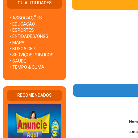
GUIA UTILIDADES
• ASSOCIAÇÕES
• EDUCAÇÃO
• ESPORTES
• ENTIDADES/ONGS
• MAPA
• BUSCA CEP
• SERVIÇOS PÚBLICOS
• SAÚDE
• TEMPO & CLIMA
RECOMENDADOS
Nom
e-mai