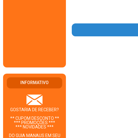
INFORMATIVO
GOSTARIA DE RECEBER?
** CUPOM DESCONTO **
*** PROMOÇÕES ***
*** NOVIDADES ***
DO GUIA MANAUS EM SEU