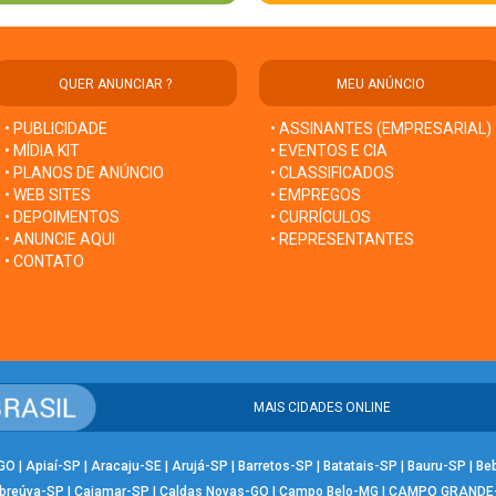
QUER ANUNCIAR ?
MEU ANÚNCIO
• PUBLICIDADE
• ASSINANTES (EMPRESARIAL)
• MÍDIA KIT
• EVENTOS E CIA
• PLANOS DE ANÚNCIO
• CLASSIFICADOS
• WEB SITES
• EMPREGOS
• DEPOIMENTOS
• CURRÍCULOS
• ANUNCIE AQUI
• REPRESENTANTES
• CONTATO
MAIS CIDADES ONLINE
-GO
|
Apiaí-SP
|
Aracaju-SE
|
Arujá-SP
|
Barretos-SP
|
Batatais-SP
|
Bauru-SP
|
Be
breúva-SP
|
Cajamar-SP
|
Caldas Novas-GO
|
Campo Belo-MG
|
CAMPO GRANDE