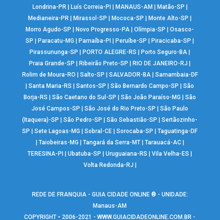
Londrina-PR
|
Luís Correia-PI
|
MANAUS-AM
|
Matão-SP
|
Medianeira-PR
|
Mirassol-SP
|
Mococa-SP
|
Monte Alto-SP
|
Morro Agudo-SP
|
Novo Progresso-PA
|
Olímpia-SP
|
Osasco-
SP
|
Paracatu-MG
|
Parnaíba-PI
|
Peruíbe-SP
|
Piracicaba-SP
|
Pirassununga-SP
|
PORTO ALEGRE-RS
|
Porto Seguro-BA
|
Praia Grande-SP
|
Ribeirão Preto-SP
|
RIO DE JANEIRO-RJ
|
Rolim de Moura-RO
|
Salto-SP
|
SALVADOR-BA
|
Samambaia-DF
|
Santa Maria-RS
|
Santos-SP
|
São Bernardo Campo-SP
|
São
Borja-RS
|
São Caetano do Sul-SP
|
São João Paraíso-MG
|
São
José Campos-SP
|
São José do Rio Preto-SP
|
São Paulo
(Itaquera)-SP
|
São Pedro-SP
|
São Sebastião-SP
|
Sertãozinho-
SP
|
Sete Lagoas-MG
|
Sobral-CE
|
Sorocaba-SP
|
Taguatinga-DF
|
Taiobeiras-MG
|
Tangará da Serra-MT
|
Tarauacá-AC
|
TERESINA-PI
|
Ubatuba-SP
|
Uruguaiana-RS
|
Vila Velha-ES
|
Volta Redonda-RJ
|
REDE DE FRANQUIA - GUIA CIDADE ONLINE ® - UNIDADE:
Manaus-AM
COPYRIGHT • 2006-2021 -
WWW.GUIACIDADEONLINE.COM.BR
-