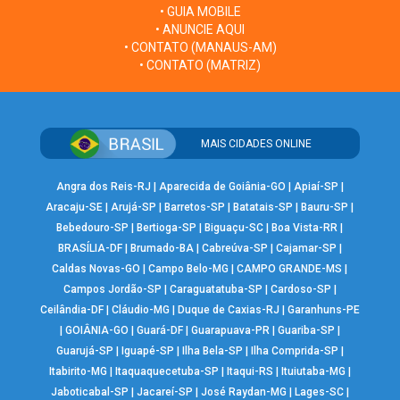
• GUIA MOBILE
• ANUNCIE AQUI
• CONTATO (MANAUS-AM)
• CONTATO (MATRIZ)
MAIS CIDADES ONLINE
Angra dos Reis-RJ
|
Aparecida de Goiânia-GO
|
Apiaí-SP
|
Aracaju-SE
|
Arujá-SP
|
Barretos-SP
|
Batatais-SP
|
Bauru-SP
|
Bebedouro-SP
|
Bertioga-SP
|
Biguaçu-SC
|
Boa Vista-RR
|
BRASÍLIA-DF
|
Brumado-BA
|
Cabreúva-SP
|
Cajamar-SP
|
Caldas Novas-GO
|
Campo Belo-MG
|
CAMPO GRANDE-MS
|
Campos Jordão-SP
|
Caraguatatuba-SP
|
Cardoso-SP
|
Ceilândia-DF
|
Cláudio-MG
|
Duque de Caxias-RJ
|
Garanhuns-PE
|
GOIÂNIA-GO
|
Guará-DF
|
Guarapuava-PR
|
Guariba-SP
|
Guarujá-SP
|
Iguapé-SP
|
Ilha Bela-SP
|
Ilha Comprida-SP
|
Itabirito-MG
|
Itaquaquecetuba-SP
|
Itaqui-RS
|
Ituiutaba-MG
|
Jaboticabal-SP
|
Jacareí-SP
|
José Raydan-MG
|
Lages-SC
|