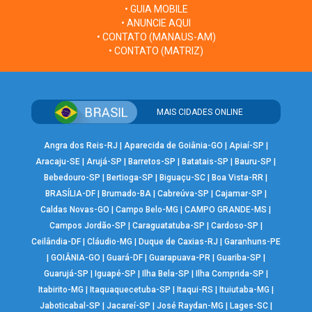
• GUIA MOBILE
• ANUNCIE AQUI
• CONTATO (MANAUS-AM)
• CONTATO (MATRIZ)
MAIS CIDADES ONLINE
Angra dos Reis-RJ
|
Aparecida de Goiânia-GO
|
Apiaí-SP
|
Aracaju-SE
|
Arujá-SP
|
Barretos-SP
|
Batatais-SP
|
Bauru-SP
|
Bebedouro-SP
|
Bertioga-SP
|
Biguaçu-SC
|
Boa Vista-RR
|
BRASÍLIA-DF
|
Brumado-BA
|
Cabreúva-SP
|
Cajamar-SP
|
Caldas Novas-GO
|
Campo Belo-MG
|
CAMPO GRANDE-MS
|
Campos Jordão-SP
|
Caraguatatuba-SP
|
Cardoso-SP
|
Ceilândia-DF
|
Cláudio-MG
|
Duque de Caxias-RJ
|
Garanhuns-PE
|
GOIÂNIA-GO
|
Guará-DF
|
Guarapuava-PR
|
Guariba-SP
|
Guarujá-SP
|
Iguapé-SP
|
Ilha Bela-SP
|
Ilha Comprida-SP
|
Itabirito-MG
|
Itaquaquecetuba-SP
|
Itaqui-RS
|
Ituiutaba-MG
|
Jaboticabal-SP
|
Jacareí-SP
|
José Raydan-MG
|
Lages-SC
|