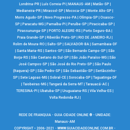
Londrina-PR
|
Luís Correia-PI
|
MANAUS-AM
|
Matão-SP
|
Medianeira-PR
|
Mirassol-SP
|
Mococa-SP
|
Monte Alto-SP
|
Morro Agudo-SP
|
Novo Progresso-PA
|
Olímpia-SP
|
Osasco-
SP
|
Paracatu-MG
|
Parnaíba-PI
|
Peruíbe-SP
|
Piracicaba-SP
|
Pirassununga-SP
|
PORTO ALEGRE-RS
|
Porto Seguro-BA
|
Praia Grande-SP
|
Ribeirão Preto-SP
|
RIO DE JANEIRO-RJ
|
Rolim de Moura-RO
|
Salto-SP
|
SALVADOR-BA
|
Samambaia-DF
|
Santa Maria-RS
|
Santos-SP
|
São Bernardo Campo-SP
|
São
Borja-RS
|
São Caetano do Sul-SP
|
São João Paraíso-MG
|
São
José Campos-SP
|
São José do Rio Preto-SP
|
São Paulo
(Itaquera)-SP
|
São Pedro-SP
|
São Sebastião-SP
|
Sertãozinho-
SP
|
Sete Lagoas-MG
|
Sobral-CE
|
Sorocaba-SP
|
Taguatinga-DF
|
Taiobeiras-MG
|
Tangará da Serra-MT
|
Tarauacá-AC
|
TERESINA-PI
|
Ubatuba-SP
|
Uruguaiana-RS
|
Vila Velha-ES
|
Volta Redonda-RJ
|
REDE DE FRANQUIA - GUIA CIDADE ONLINE ® - UNIDADE:
Manaus-AM
COPYRIGHT • 2006-2021 -
WWW.GUIACIDADEONLINE.COM.BR
-